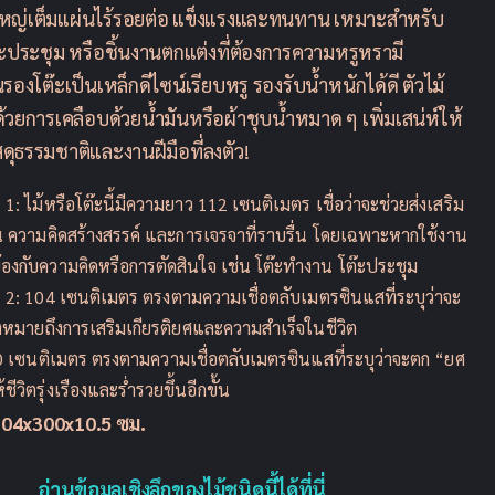
หญ่เต็มแผ่นไร้รอยต่อ แข็งแรงและทนทาน เหมาะสำหรับ
ะประชุม หรือชิ้นงานตกแต่งที่ต้องการความหรูหรามี
องโต๊ะเป็นเหล็กดีไซน์เรียบหรู รองรับน้ำหนักได้ดี ตัวไม้
ด้วยการเคลือบด้วยน้ำมันหรือผ้าชุบน้ำหมาด ๆ เพิ่มเสน่ห์ให้
วัสดุธรรมชาติและงานฝีมือที่ลงตัว!
่
1: ไม้หรือโต๊ะนี้มีความยาว 112 เซนติเมตร เชื่อว่าจะช่วยส่งเสริม
 ความคิดสร้างสรรค์ และการเจรจาที่ราบรื่น โดยเฉพาะหากใช้งาน
่ยวข้องกับความคิดหรือการตัดสินใจ เช่น โต๊ะทำงาน โต๊ะประชุม
่
2: 104 เซนติเมตร ตรงตามความเชื่อตลับเมตรซินแสที่ระบุว่าจะ
ึ่งหมายถึงการเสริมเกียรติยศและความสำเร็จในชีวิต
0 เซนติเมตร ตรงตามความเชื่อตลับเมตรซินแสที่ระบุว่าจะตก “ยศ
ให้ชีวิตรุ่งเรืองและร่ำรวยขึ้นอีกขั้น
104x300x10.5 ซม.
อ่านข้อมูลเชิงลึกของไม้ชนิดนี้ได้ที่นี่