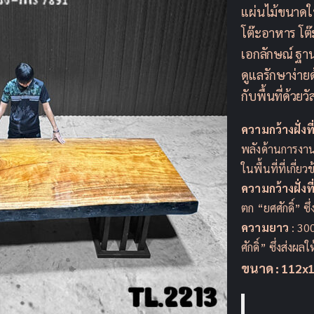
แผ่นไม้ขนาดใ
โต๊ะอาหาร โต๊
เอกลักษณ์ ฐานร
ดูแลรักษาง่าย
กับพื้นที่ด้วย
ความกว้างฝั่งที
พลังด้านการงาน
ในพื้นที่ที่เกี
ความกว้างฝั่งที
ตก “ยศศักดิ์” ซ
ความยาว
: 30
ศักดิ์” ซึ่งส่งผล
ขนาด : 112x