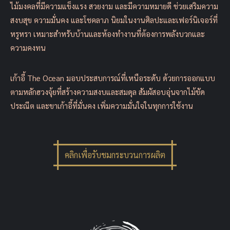
ไม้มงคลที่มีความแข็งแรง สวยงาม และมีความหมายดี ช่วยเสริมความ
สงบสุข ความมั่นคง และโชคลาภ นิยมในงานศิลปะและเฟอร์นิเจอร์ที่
หรูหรา เหมาะสำหรับบ้านและห้องทำงานที่ต้องการพลังบวกและ
ความคงทน
เก้าอี้ The Ocean มอบประสบการณ์ที่เหนือระดับ ด้วยการออกแบบ
ตามหลักฮวงจุ้ยที่สร้างความสงบและสมดุล สัมผัสอบอุ่นจากไม้ขัด
ประณีต และขาเก้าอี้ที่มั่นคง เพิ่มความมั่นใจในทุกการใช้งาน
คลิกเพื่อรับชมกระบวนการผลิต