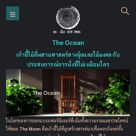
The Ocean
เก้าอี้ไม้ที่ผสานศาสตร์ฮวงจุ้ยและไม้มงคล กับ
ประสบการณ์การนั่งที่ไม่เหมือนใคร
ในโลกของการออกแบบเฟอร์นิเจอร์ที่เน้นทั้งความงามและประโยชน์
ใช้สอย
The Moon
คือเก้าอี้ไม้ที่ถูกสร้างสรรค์มาเพื่อตอบโจทย์ทั้ง