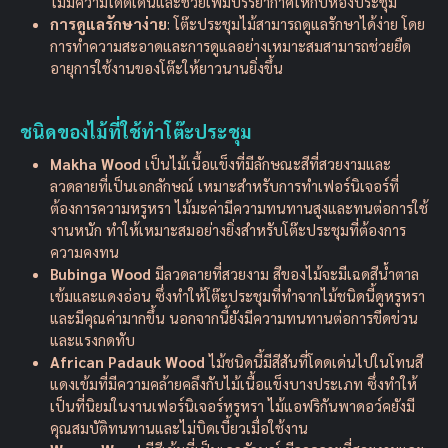
ไม้มีความโดดเด่นและช่วยเพิ่มบรรยากาศให้กับห้องประชุม
การดูแลรักษาง่าย
: โต๊ะประชุมไม้สามารถดูแลรักษาได้ง่าย โดย
การทำความสะอาดและการดูแลอย่างเหมาะสมสามารถช่วยยืด
อายุการใช้งานของโต๊ะให้ยาวนานยิ่งขึ้น
ชนิดของไม้ที่ใช้ทำโต๊ะประชุม
Makha Wood
เป็นไม้เนื้อแข็งที่มีลักษณะสีที่สวยงามและ
ลวดลายที่เป็นเอกลักษณ์ เหมาะสำหรับการทำเฟอร์นิเจอร์ที่
ต้องการความหรูหรา ไม้มะค่ามีความทนทานสูงและทนต่อการใช้
งานหนัก ทำให้เหมาะสมอย่างยิ่งสำหรับโต๊ะประชุมที่ต้องการ
ความคงทน
Bubinga Wood
มีลวดลายที่สวยงาม สีของไม้จะมีเฉดสีน้ำตาล
เข้มและแดงอ่อน ซึ่งทำให้โต๊ะประชุมที่ทำจากไม้ชนิดนี้ดูหรูหรา
และมีคุณค่ามากขึ้น นอกจากนี้ยังมีความทนทานต่อการขีดข่วน
และแรงกดทับ
African Padauk Wood
ไม้ชนิดนี้มีสีสันที่โดดเด่นไปในโทนสี
แดงเข้มที่มีความคล้ายคลึงกับไม้เนื้อแข็งบางประเภท ซึ่งทำให้
เป็นที่นิยมในงานเฟอร์นิเจอร์หรูหรา ไม้แอฟริกันพาดอว์คยังมี
คุณสมบัติทนทานและไม่บิดเบี้ยวเมื่อใช้งาน