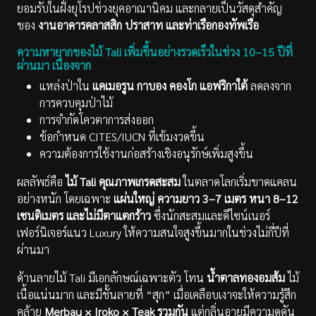
ยอมรับในฝั่งยุโรปช่วงยุคอาณานิคม และกลายเป็นวัสดุสำคัญ
ของ
งานอาคารคลาสสิก ปราสาท และท่าเรือกองทัพเรือ
ความหายากของไม้ Tali เพิ่มขึ้นอย่างรวดเร็วในช่วง 10–15 ปีที่
ผ่านมา เนื่องจาก
แหล่งป่าใน
แคเมอรูน กาบอง คองโก แอฟริกาใต้
ลดลงจาก
การควบคุมป่าไม้
การจำกัดโควตาการส่งออก
ข้อกำหนด CITES/IUCN ที่เข้มงวดขึ้น
ความต้องการใช้งานก่อสร้างเชิงอนุรักษ์เพิ่มสูงขึ้น
ผลลัพธ์คือ
ไม้ Tali คุณภาพเกรดสะสม
ในตลาดโลกเริ่มขาดแคลน
อย่างหนัก โดยเฉพาะ
แผ่นใหญ่ ความยาว 3–7 เมตร หนา 8–12
เซนติเมตร และไม่มีตาแตกร้าว
ซึ่งนักสะสมและดีไซน์เนอร์
เฟอร์นิเจอร์แนว Luxury ให้ความสนใจสูงขึ้นมากในช่วงไม่กี่ปีที่
ผ่านมา
ด้านลายไม้ Tali มีเอกลักษณ์เฉพาะตัว โทน
น้ำตาลทองอมส้ม
ไม้
เนื้อแน่นมาก และมีชั้นลายที่ “สุก” เมื่อเคลือบเงาจะให้ความรู้สึก
คล้าย
Merbau × Iroko × Teak รวมกัน
แต่กลิ่นอายมีความดุดัน