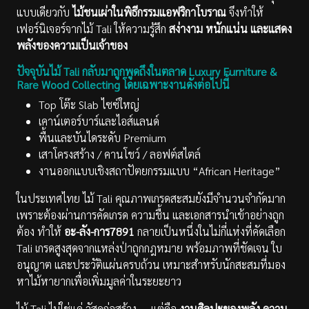
แบบเดียวกับ
ไม้ชนเผ่าในพิธีกรรมแอฟริกาโบราณ
จึงทำให้
เฟอร์นิเจอร์จากไม้ Tali ให้ความรู้สึก
สง่างาม หนักแน่น และแสดง
พลังของความเป็นเจ้าของ
ปัจจุบันไม้ Tali กลับมาถูกพูดถึงในตลาด
Luxury Furniture &
Rare Wood Collecting
โดยเฉพาะงานดังต่อไปนี้
Top โต๊ะ Slab ไซซ์ใหญ่
เคาน์เตอร์บาร์และไอส์แลนด์
พื้นและบันไดระดับ Premium
เสาโครงสร้าง / คานโชว์ / ลอฟต์สไตล์
งานออกแบบเชิงสถาปัตยกรรมแบบ “African Heritage”
ในประเทศไทย ไม้ Tali คุณภาพเกรดสะสมยังมีจำนวนจำกัดมาก
เพราะต้องผ่านการคัดเกรด ความชื้น และเอกสารนำเข้าอย่างถูก
ต้อง ทำให้
อะ-ลัง-การ7891
กลายเป็นหนึ่งในไม่กี่แห่งที่คัดเลือก
Tali เกรดสูงสุดจากแหล่งป่าถูกกฎหมาย พร้อมภาพที่ชัดเจน ใบ
อนุญาต และประวัติแผ่นครบถ้วน เหมาะสำหรับนักสะสมที่มอง
หาไม้หายากเพื่อเพิ่มมูลค่าในระยะยาว
ไม้ Tali ไม่ใช่แค่ วัสดุก่อสร้าง — แต่คือ
งานศิลปะของพลัง ความ